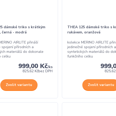
5 dámské triko s krátkým
THEA 125 dámské triko s k
, černá - modrá
rukávem, oranžová
MERINO AIRLITE přináší
kolekce MERINO AIRLITE přin
 spojení přírodních a
jedinečné spojení přírodních a
kých materiálů do dokonale
syntetických materiálů do do
o celku
funkčního celku
999,00 Kč
999,
/
ks
825,62 Kč
bez DPH
825,62
Zvolit variantu
Zvolit variantu