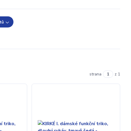
tů
strana
z 1