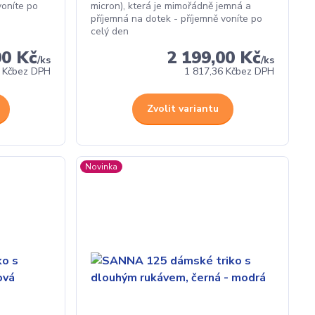
voníte po
micron), která je mimořádně jemná a
příjemná na dotek - příjemně voníte po
celý den
00 Kč
2 199,00 Kč
/
ks
/
ks
 Kč
bez DPH
1 817,36 Kč
bez DPH
Zvolit variantu
Novinka