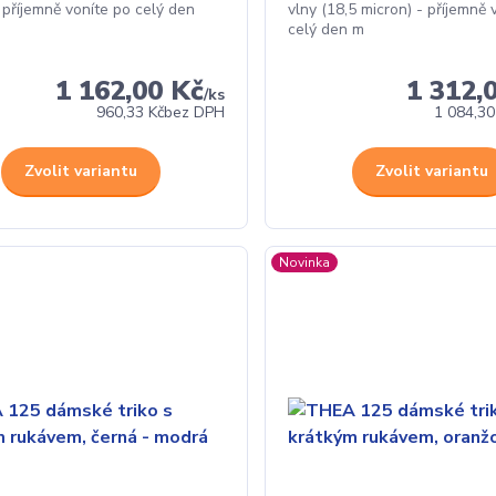
 příjemně voníte po celý den
vlny (18,5 micron) - příjemně 
celý den m
1 162,00 Kč
1 312,
/
ks
960,33 Kč
bez DPH
1 084,30
Zvolit variantu
Zvolit variantu
Novinka