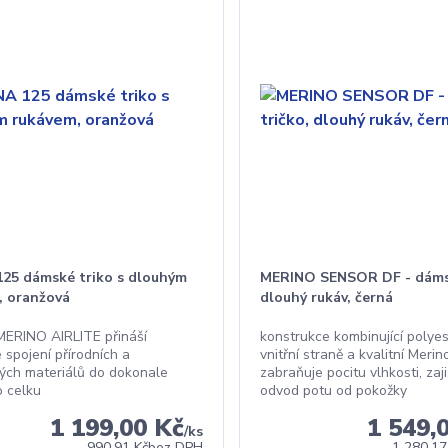
25 dámské triko s dlouhým
MERINO SENSOR DF - dámsk
, oranžová
dlouhý rukáv, černá
MERINO AIRLITE přináší
konstrukce kombinující polye
 spojení přírodních a
vnitřní straně a kvalitní Merin
kých materiálů do dokonale
zabraňuje pocitu vlhkosti, zaji
o celku
odvod potu od pokožky
1 199,00 Kč
1 549,
/
ks
990,91 Kč
bez DPH
1 280,17