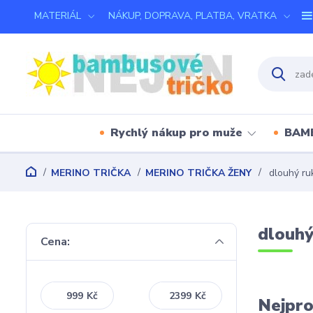
MATERIÁL
NÁKUP, DOPRAVA, PLATBA, VRATKA
Rychlý nákup pro muže
BAM
MERINO TRIČKA
MERINO TRIČKA ŽENY
dlouhý ru
dlouhý
Cena:
Kč
Kč
Nejpro