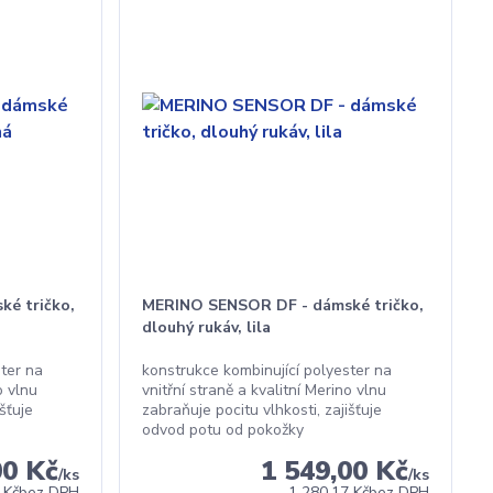
é tričko,
MERINO SENSOR DF - dámské tričko,
dlouhý rukáv, lila
ster na
konstrukce kombinující polyester na
o vlnu
vnitřní straně a kvalitní Merino vlnu
šťuje
zabraňuje pocitu vlhkosti, zajišťuje
odvod potu od pokožky
00 Kč
1 549,00 Kč
/
ks
/
ks
 Kč
bez DPH
1 280,17 Kč
bez DPH