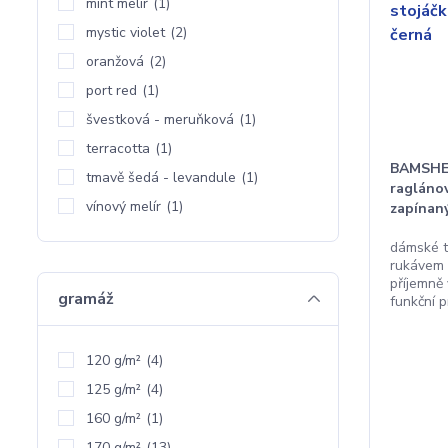
mint melír
(1)
mystic violet
(2)
oranžová
(2)
port red
(1)
švestková - meruňková
(1)
terracotta
(1)
BAMSHEE
tmavě šedá - levandule
(1)
ragláno
vínový melír
(1)
zapínaný
dámské t
rukávem 
příjemně
gramáž
funkční 
120 g/m²
(4)
125 g/m²
(4)
160 g/m²
(1)
170 g/m²
(13)