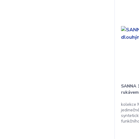
SANNA 1
rukávem
kolekce 
jedinečné
syntetic
funkčníh