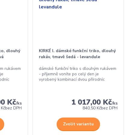
ko, dlouhý
KIRKÉ I. dámské funkční triko, dlouhý
vá
rukáv, tmavě šedá - levandule
hým rukávem
dámské funkční triko s dlouhým rukávem
je
- příjemně voníte po celý den je
odníc
vyrobený kombinací dvou přírodníc
00 Kč
1 017,00 Kč
/
ks
/
ks
 Kč
bez DPH
840,50 Kč
bez DPH
Zvolit variantu