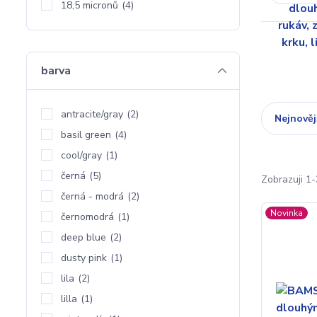
18,5 micronů
(4)
barva
antracite/gray
(2)
Nejnověj
basil green
(4)
cool/gray
(1)
černá
(5)
Zobrazuji 1-
černá - modrá
(2)
Novinka
černomodrá
(1)
deep blue
(2)
dusty pink
(1)
lila
(2)
lilla
(1)