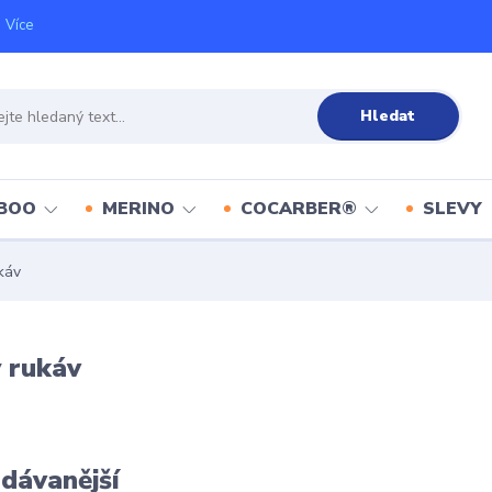
Více
Hledat
BOO
MERINO
COCARBER®
SLEVY
káv
 rukáv
dávanější