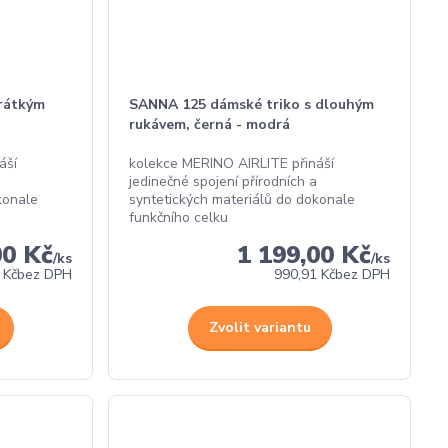
rátkým
SANNA 125 dámské triko s dlouhým
rukávem, černá - modrá
áší
kolekce MERINO AIRLITE přináší
jedinečné spojení přírodních a
konale
syntetických materiálů do dokonale
funkčního celku
00 Kč
1 199,00 Kč
/
ks
/
ks
 Kč
bez DPH
990,91 Kč
bez DPH
Zvolit variantu