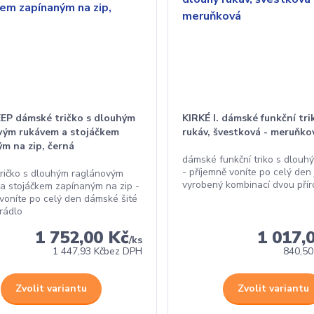
P dámské tričko s dlouhým
KIRKÉ I. dámské funkční tri
vým rukávem a stojáčkem
rukáv, švestková - meruňko
m na zip, černá
dámské funkční triko s dlou
- příjemně voníte po celý den 
ričko s dlouhým raglánovým
vyrobený kombinací dvou přír
a stojáčkem zapínaným na zip -
 voníte po celý den dámské šité
prádlo
1 752,00 Kč
1 017,
/
ks
1 447,93 Kč
bez DPH
840,50
Zvolit variantu
Zvolit variantu