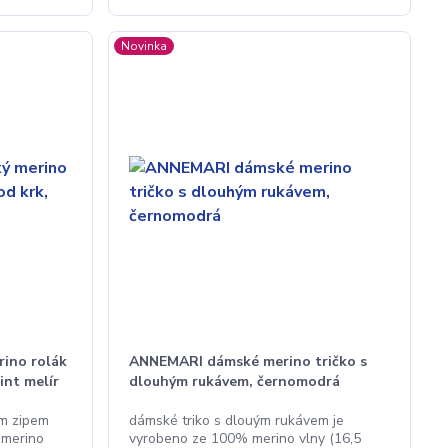
Novinka
ino rolák
ANNEMARI dámské merino tričko s
int melír
dlouhým rukávem, černomodrá
ým zipem
dámské triko s dlouým rukávem je
 merino
vyrobeno ze 100% merino vlny (16,5