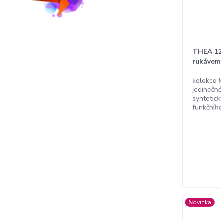
THEA 12
rukávem
kolekce 
jedinečné
syntetic
funkčníh
Novinka