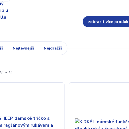
zobrazit více produk
ší
Nejlevnější
Nejdražší
31 z 31