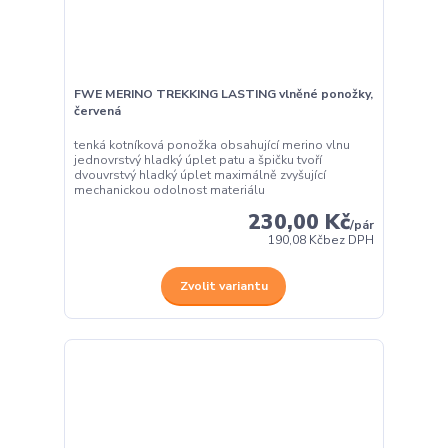
FWE MERINO TREKKING LASTING vlněné ponožky,
červená
tenká kotníková ponožka obsahující merino vlnu
jednovrstvý hladký úplet patu a špičku tvoří
dvouvrstvý hladký úplet maximálně zvyšující
mechanickou odolnost materiálu
230,00 Kč
/
pár
190,08 Kč
bez DPH
Zvolit variantu