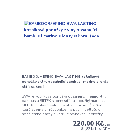
BAMBOO/MERINO BWA LASTING kotníkové
ponožky z vlny obsahující bambus i merino s ionty
stříbra, šedá
BWA je kotníková ponožka obsahující merino vlnu,
bambus a SILTEX s ionty stříbra použitý materiál
SILTEX - polypropylene s obsahem iontů stříbra,
které zpomalují růst bakterií a plísní, potlačuje
nepříjemné pachy a udržuje rovnováhu pokožky
220,00 Kč
/
pár
181,82 Kč
bez DPH