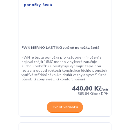
FWN MERINO LASTING vlněné ponožky, šedá
FWN je teplá ponožka pro každodenní nošení z
nejkvalitnější 16MC merino vlny,která zaručuje
suchou pokožku a poskytuje vynikající tepelnou
izolaci a odvod vlhkosti konstrukce těchto ponožek
využívá střídání několika druhů vazby a vytváří různě
působící zóny zvyšující komfort nošení
440,00 Kč
/
pár
363,64 Kč
bez DPH
Zvolit variantu