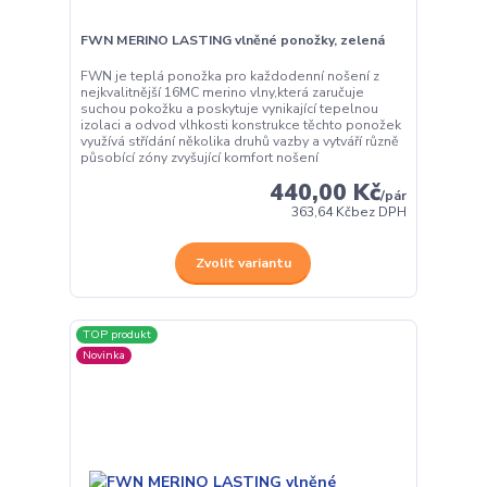
FWN MERINO LASTING vlněné ponožky, zelená
FWN je teplá ponožka pro každodenní nošení z
nejkvalitnější 16MC merino vlny,která zaručuje
suchou pokožku a poskytuje vynikající tepelnou
izolaci a odvod vlhkosti konstrukce těchto ponožek
využívá střídání několika druhů vazby a vytváří různě
působící zóny zvyšující komfort nošení
440,00 Kč
/
pár
363,64 Kč
bez DPH
Zvolit variantu
TOP produkt
Novinka