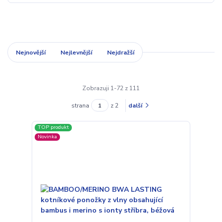
Nejnovější
Nejlevnější
Nejdražší
Zobrazuji 1-72 z 111
strana
z 2
další
TOP produkt
Novinka