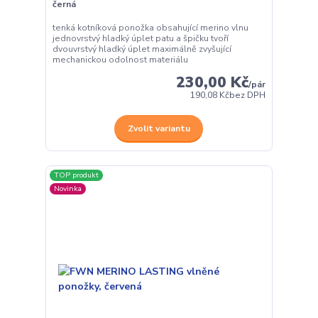
černá
tenká kotníková ponožka obsahující merino vlnu
jednovrstvý hladký úplet patu a špičku tvoří
dvouvrstvý hladký úplet maximálně zvyšující
mechanickou odolnost materiálu
230,00 Kč
/
pár
190,08 Kč
bez DPH
Zvolit variantu
TOP produkt
Novinka