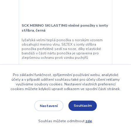
SCK MERINO SKI LASTING vlněné ponožky s ionty
stříbra, černá
lyžařská velmi teplá ponožka s norským vzorem
obsahující merino vlnu, SILTEX s ionty stříbra
ponožka perfektně sedí na noze, díky elastické
bandáži v části nártu ponožka je upravena pro
zlepšenou ochranu proti vzniku puchýřů
310,00 Kč
/
pár
256,20 Kč
bez DPH
Pro základní funkčnost, zpříjemnění používání webu, analytické
účely a v případě udělení souhlasu také pro účely cílení reklamy
využíváme soubory cookies. Nastavení vlastních preferencí
Zvolit variantu
cookies můžete kdykoli upravit odkazem ve spodní části stránek.
TOP produkt
Souhlasím
Nastavení
Souhlas můžete odmítnout
zde
.