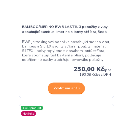
BAMBOO/MERINO BWB LASTING ponožky z vlny
obsahující bambus i merino s ionty stříbra, šedá
BWB je trekingová ponožka obsahující merino vlnu,
bambus a SILTEX s ionty stříbra použitý materiál
SILTEX - polypropylene s obsahem iontů stříbra,
které zpomalují růst bakterií a plísní, potlačuje
nepříjemné pachy a udržuje rovnováhu pokožky
230,00 Kč
/
pár
190,08 Kč
bez DPH
Zvolit variantu
TOP produkt
Novinka