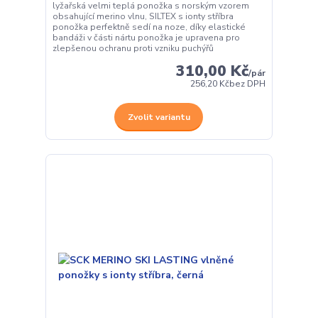
lyžařská velmi teplá ponožka s norským vzorem
obsahující merino vlnu, SILTEX s ionty stříbra
ponožka perfektně sedí na noze, díky elastické
bandáži v části nártu ponožka je upravena pro
zlepšenou ochranu proti vzniku puchýřů
310,00 Kč
/
pár
256,20 Kč
bez DPH
Zvolit variantu