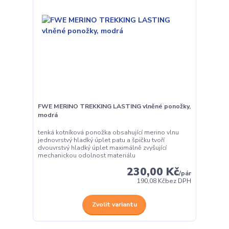
FWE MERINO TREKKING LASTING vlněné ponožky,
modrá
tenká kotníková ponožka obsahující merino vlnu
jednovrstvý hladký úplet patu a špičku tvoří
dvouvrstvý hladký úplet maximálně zvyšující
mechanickou odolnost materiálu
230,00 Kč
/
pár
190,08 Kč
bez DPH
Zvolit variantu