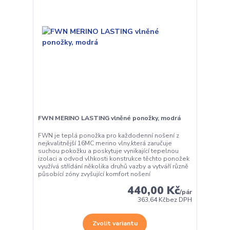
FWN MERINO LASTING vlněné ponožky, modrá
FWN je teplá ponožka pro každodenní nošení z
nejkvalitnější 16MC merino vlny,která zaručuje
suchou pokožku a poskytuje vynikající tepelnou
izolaci a odvod vlhkosti konstrukce těchto ponožek
využívá střídání několika druhů vazby a vytváří různě
působící zóny zvyšující komfort nošení
440,00 Kč
/
pár
363,64 Kč
bez DPH
Zvolit variantu