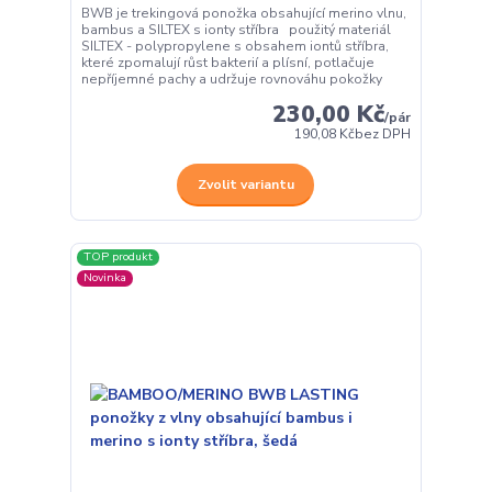
BWB je trekingová ponožka obsahující merino vlnu,
bambus a SILTEX s ionty stříbra použitý materiál
SILTEX - polypropylene s obsahem iontů stříbra,
které zpomalují růst bakterií a plísní, potlačuje
nepříjemné pachy a udržuje rovnováhu pokožky
230,00 Kč
/
pár
190,08 Kč
bez DPH
Zvolit variantu
TOP produkt
Novinka