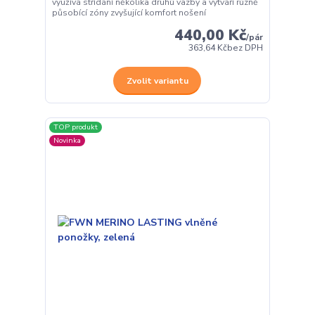
využívá střídání několika druhů vazby a vytváří různě
působící zóny zvyšující komfort nošení
440,00 Kč
/
pár
363,64 Kč
bez DPH
Zvolit variantu
TOP produkt
Novinka