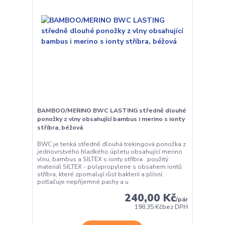
BAMBOO/MERINO BWC LASTING středně dlouhé
ponožky z vlny obsahující bambus i merino s ionty
stříbra, béžová
BWC je tenká středně dlouhá trekingová ponožka z
jednovrstvého hladkého úpletu obsahující merino
vlnu, bambus a SILTEX s ionty stříbra použitý
materiál SILTEX - polypropylene s obsahem iontů
stříbra, které zpomalují růst bakterií a plísní,
potlačuje nepříjemné pachy a u
240,00 Kč
/
pár
198,35 Kč
bez DPH