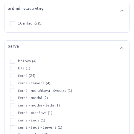
průměr vlasu vlny
16 mikronů
(5)
barva
béžová
(4)
bílá
(1)
černá
(24)
černá - červená
(4)
černá - meruňková - švestka
(1)
černá - modrá
(2)
černá - modrá - šedá
(1)
černá - oranžová
(1)
černá - šedá
(5)
černá - šedá - červená
(1)