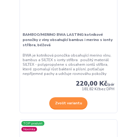
BAMBOO/MERINO BWA LASTING kotníkové
ponožky z vlny obsahující bambus i merino s ionty
stříbra, béžová
BWA je kotníková ponožka obsahující merino vlnu,
bambus a SILTEX s ionty stříbra použitý materiál
SILTEX - polypropylene s obsahem iontů stříbra,
které zpomalují růst bakterií a plísní, potlačuje
nepříjemné pachy a udržuje rovnováhu pokožky
220,00 Kč
/
pár
181,82 Kč
bez DPH
Zvolit variantu
TOP produkt
Novinka