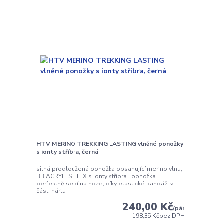
HTV MERINO TREKKING LASTING vlněné ponožky
s ionty stříbra, černá
silná prodloužená ponožka obsahující merino vlnu,
BB ACRYL, SILTEX s ionty stříbra ponožka
perfektně sedí na noze, díky elastické bandáži v
části nártu
240,00 Kč
/
pár
198,35 Kč
bez DPH