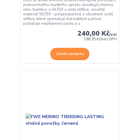
BWC je tenká středně dlouhá trekingová ponožka z
jednovrstvého hladkého úpletu obsahující merino
vlnu, bambus a SILTEX s ionty stříbra použitý
materiál SILTEX - polypropylene s obsahem iontů
stříbra, které zpomalují růst bakterií a plísní,
potlačuje nepříjemné pachy a u
240,00 Kč
/
pár
198,35 Kč
bez DPH
Zvolit variantu