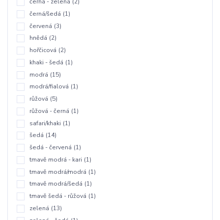
černá - zelená
(2)
černá/šedá
(1)
červená
(3)
hnědá
(2)
hořčicová
(2)
khaki - šedá
(1)
modrá
(15)
modrá/fialová
(1)
růžová
(5)
růžová - černá
(1)
safari/khaki
(1)
šedá
(14)
šedá - červená
(1)
tmavě modrá - kari
(1)
tmavě modrá/modrá
(1)
tmavě modrá/šedá
(1)
tmavě šedá - růžová
(1)
zelená
(13)