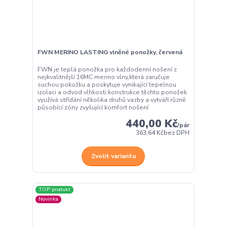
FWN MERINO LASTING vlněné ponožky, červená
FWN je teplá ponožka pro každodenní nošení z
nejkvalitnější 16MC merino vlny,která zaručuje
suchou pokožku a poskytuje vynikající tepelnou
izolaci a odvod vlhkosti konstrukce těchto ponožek
využívá střídání několika druhů vazby a vytváří různě
působící zóny zvyšující komfort nošení
440,00 Kč
/
pár
363,64 Kč
bez DPH
Zvolit variantu
TOP produkt
Novinka