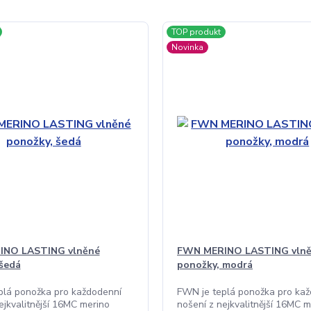
TOP produkt
Novinka
INO LASTING vlněné
FWN MERINO LASTING vln
šedá
ponožky, modrá
plá ponožka pro každodenní
FWN je teplá ponožka pro ka
ejkvalitnější 16MC merino
nošení z nejkvalitnější 16MC m