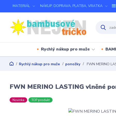
MATERIÁL
NÁKUP, DOPRAVA, PLATBA, VRATKA
Rychlý nákup pro muže
BAM
Rychlý nákup pro muže
ponožky
FWN MERINO LAST
FWN MERINO LASTING vlněné pon
Novinka
TOP produkt