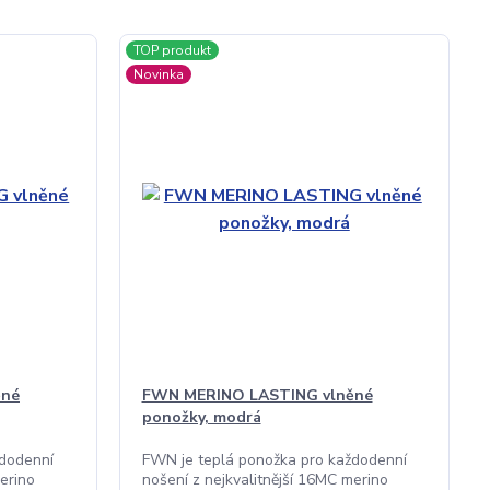
TOP produkt
Novinka
ěné
FWN MERINO LASTING vlněné
ponožky, modrá
ždodenní
FWN je teplá ponožka pro každodenní
erino
nošení z nejkvalitnější 16MC merino