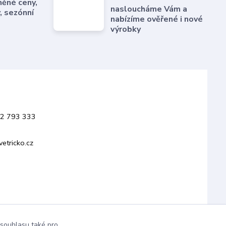
něné ceny,
nasloucháme Vám a
, sezónní
nabízíme ověřené i nové
výrobky
02 793 333
etricko.cz
 souhlasu také pro