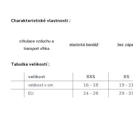
Charakteristické vlastnosti :
cirkulace vzduchu a
elastická bandáž
bez záp
transport vlhka
Tabulka velikostí :
velikost
XXS
XS
velikost v cm
16 - 18
19 - 2
EU
24 - 28
29 - 3