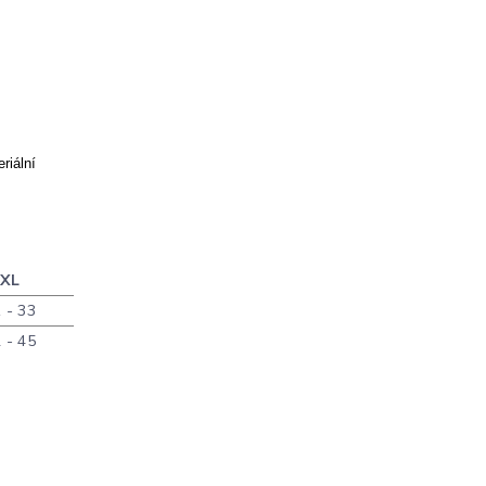
eriální
XL
 - 33
 - 45