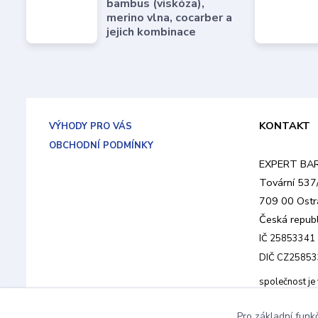
bambus (viskóza),
merino vlna, cocarber a
jejich kombinace
KONTAKT
VÝHODY PRO VÁS
OBCHODNÍ PODMÍNKY
EXPERT BART
Tovární 537
709 00 Ostr
Česká republ
IČ 25853341
DIČ CZ2585
společnost j
Krajského sou
Pro základní funk