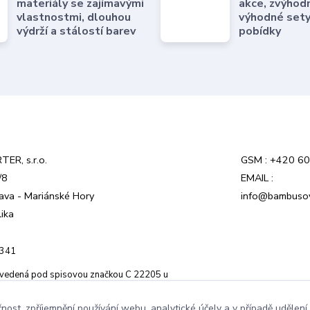
materiály se zajímavými
akce, zvýhod
vlastnostmi, dlouhou
výhodné sety
výdrží a stálostí barev
pobídky
ER, s.r.o.
GSM : +420 6
/8
EMAIL :
ava - Mariánské Hory
info@bambusov
ika
3341
e vedená pod spisovou značkou C 22205 u
du v Ostravě
čnost, zpříjemnění používání webu, analytické účely a v případě udělení