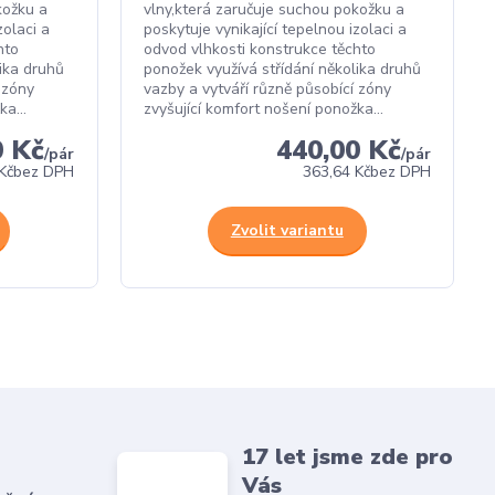
kožku a
vlny,která zaručuje suchou pokožku a
zolaci a
poskytuje vynikající tepelnou izolaci a
hto
odvod vlhkosti konstrukce těchto
lika druhů
ponožek využívá střídání několika druhů
 zóny
vazby a vytváří různě působící zóny
a...
zvyšující komfort nošení ponožka...
0 Kč
440,00 Kč
/
pár
/
pár
Kč
bez DPH
363,64 Kč
bez DPH
Zvolit variantu
17 let jsme zde pro
Vás