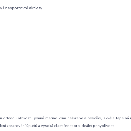
 i nesportovní aktivity
u odvodu vlhkosti, jemná merino vlna neškrábe a nesvědí, skvělá tepelná i
í zpracování úpletů a vysoká elastičnost pro ideální pohyblivost.