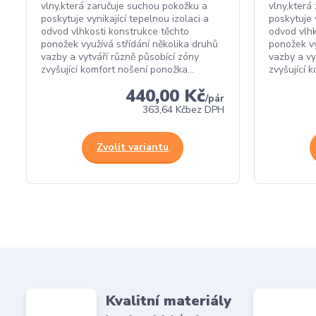
vlny,která zaručuje suchou pokožku a
vlny,která
poskytuje vynikající tepelnou izolaci a
poskytuje v
odvod vlhkosti konstrukce těchto
odvod vlhk
ponožek využívá střídání několika druhů
ponožek vy
vazby a vytváří různě působící zóny
vazby a vy
zvyšující komfort nošení ponožka...
zvyšující 
440,00 Kč
/
pár
363,64 Kč
bez DPH
Zvolit variantu
Kvalitní materiály