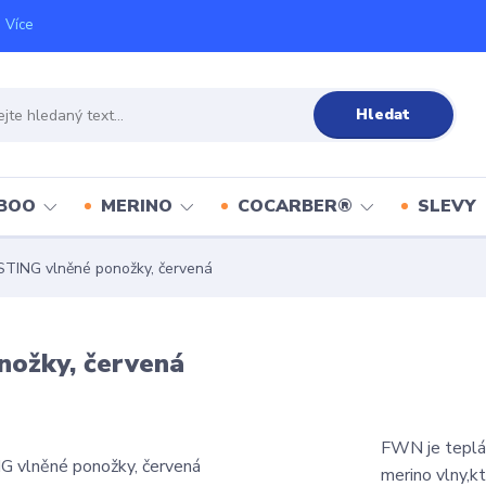
Více
Hledat
BOO
MERINO
COCARBER®
SLEVY
ING vlněné ponožky, červená
ožky, červená
FWN je teplá 
merino vlny,kt