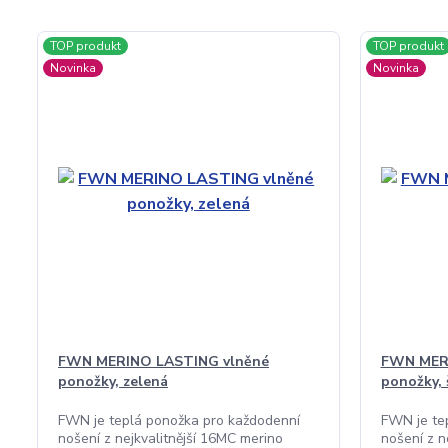
TOP produkt
TOP produkt
Novinka
Novinka
FWN MERINO LASTING vlněné
FWN MER
ponožky, zelená
ponožky, 
FWN je teplá ponožka pro každodenní
FWN je te
nošení z nejkvalitnější 16MC merino
nošení z n