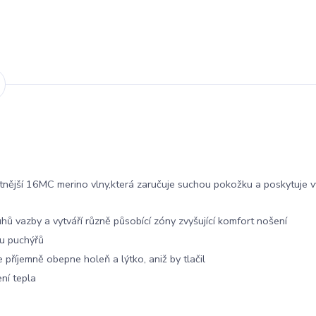
nější 16MC merino vlny,která zaručuje suchou pokožku a poskytuje vy
hů vazby a vytváří různě působící zóny zvyšující komfort nošení
ku puchýřů
 příjemně obepne holeň a lýtko, aniž by tlačil
ní tepla