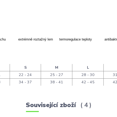
achu
extrémně roztažný lem
termoregulace teploty
antibakt
S
M
L
1
22 - 24
25 - 27
28 - 30
31
3
34 - 37
38 - 41
42 - 45
42
Související zboží
4