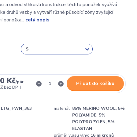
aci a odvod vlhkosti konstrukce těchto ponožek využívá
ika druhů vazby a vytváří různě působící zóny zvyšující
í ponožka...
celý popis
00 Kč
/
pár
Přidat do košíku
Kč
bez DPH
LTG_FWN_383
materiál:
85% MERINO WOOL, 5%
POLYAMIDE, 5%
POLYPROPYLEN, 5%
ELASTAN
průměr vlasu vlny:
16 mikronů