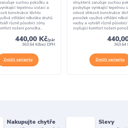
 zaručuje suchou pokožku a
vlny,která zaručuje suchou po
ynikající tepelnou izolaci a
poskytuje vynikající tepelnou i
osti konstrukce těchto
odvod vlhkosti konstrukce těc
užívá střídání několika druhů
ponožek využívá střídání něko
tváří různě působící zóny
vazby a vytváří různě působící
komfort nošení ponožka...
zvyšující komfort nošení ponožk
440,00 Kč
440,0
/
pár
363,64 Kč
bez DPH
363,64 
Zvolit variantu
Zvolit variantu
Nakupujte chytře
Slevy