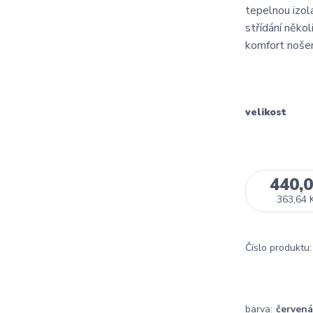
tepelnou izol
střídání někol
komfort nošen
velikost
440,
363,64 
Číslo produktu:
barva:
červená