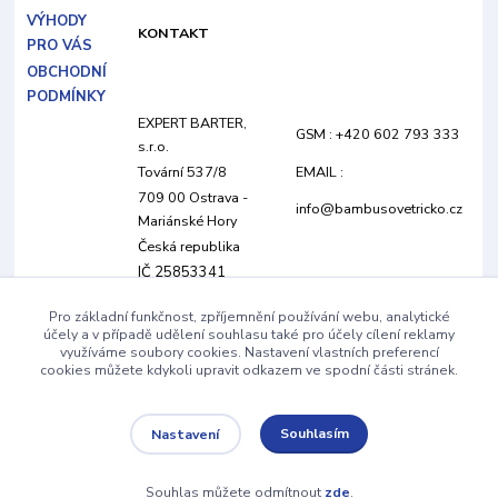
VÝHODY
KONTAKT
PRO VÁS
OBCHODNÍ
PODMÍNKY
EXPERT BARTER,
GSM : +420 602 793 333
s.r.o.
Tovární 537/8
EMAIL :
709 00 Ostrava -
info@bambusovetricko.cz
Mariánské Hory
Česká republika
IČ 25853341
DIČ CZ25853341
Pro základní funkčnost, zpříjemnění používání webu, analytické
společnost je vedená
účely a v případě udělení souhlasu také pro účely cílení reklamy
pod spisovou
využíváme soubory cookies. Nastavení vlastních preferencí
cookies můžete kdykoli upravit odkazem ve spodní části stránek.
značkou C 22205 u
Krajského soudu v
Ostravě
Souhlasím
Nastavení
Souhlas můžete odmítnout
zde
.