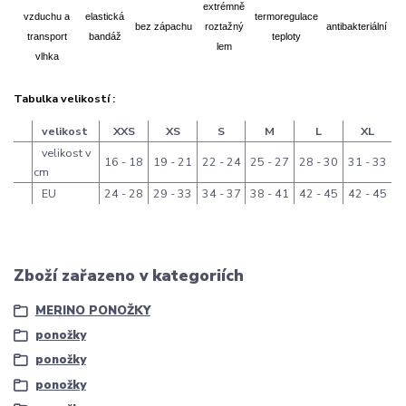
extrémně
vzduchu a
elastická
termoregulace
bez zápachu
roztažný
antibakteriální
transport
bandáž
teploty
lem
vlhka
Tabulka velikostí :
velikost
XXS
XS
S
M
L
XL
velikost v
16 - 18
19 - 21
22 - 24
25 - 27
28 - 30
31 - 33
cm
EU
24 - 28
29 - 33
34 - 37
38 - 41
42 - 45
42 - 45
Zboží zařazeno v kategoriích
MERINO PONOŽKY
ponožky
ponožky
ponožky