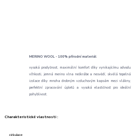
MERINO WOOL - 100% přírodní materiál
vysoká prodyšnost, maximální komfort díky vynikajícímu odvodu
vlhkosti, jemná merino vlna neškrábe a nesvědí, skvělá tepelná
izolace díky mnoha drobným vzduchovým kapsám mezi vlákny,
perfektní zpracování úpletů a vysoká elastičnost pro ideální
pohyblivost.
Charakteristické vlastnosti :
cirkulace