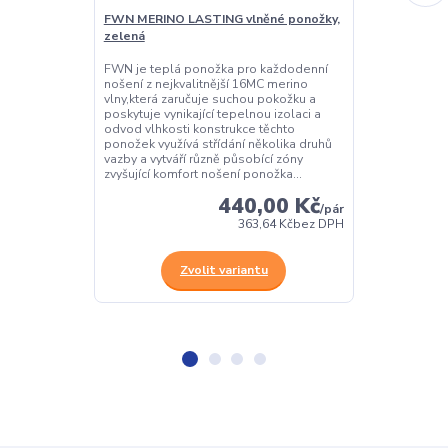
FWN MERINO LASTING vlněné ponožky,
FWN MERINO L
zelená
šedá
FWN je teplá ponožka pro každodenní
FWN je teplá 
nošení z nejkvalitnější 16MC merino
nošení z nejkv
vlny,která zaručuje suchou pokožku a
vlny,která zar
poskytuje vynikající tepelnou izolaci a
poskytuje vynik
odvod vlhkosti konstrukce těchto
odvod vlhkosti
ponožek využívá střídání několika druhů
ponožek využív
vazby a vytváří různě působící zóny
vazby a vytvář
zvyšující komfort nošení ponožka...
zvyšující komf
440,00 Kč
/
pár
363,64 Kč
bez DPH
Zvolit variantu
Z