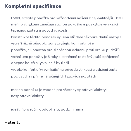
Kompletní specifikace
FWN je teplá ponožka pro každodenní nošení z nejkvalitnější 16MC
merino vlny,která zaručuje suchou pokožku a poskytuje vynikající
tepelnou izolaci a odvod vlhkosti
konstrukce těchto ponožek využívá střídání několika druhů vazby a
vytváří různě působící zóny zvyšující komfort nošení
ponožka je upravena pro zlepšenou ochranu proti vzniku puchýřů
vrchní lem ponožky je široký a extrémně roztažný , takže příjemně
obepne holeň a lýtko, aniž by tlačil
vysoký konfort díky vynikajícímu odvodu vlhkosti a udržení tepla
pocit sucha i při nejnáročnějších fyzických aktivitách
merino ponožka je vhodná pro všechny sportovní aktivity i
nesportovní aktivity
ideální pro roční období jaro, podzim, zima
Materiál :