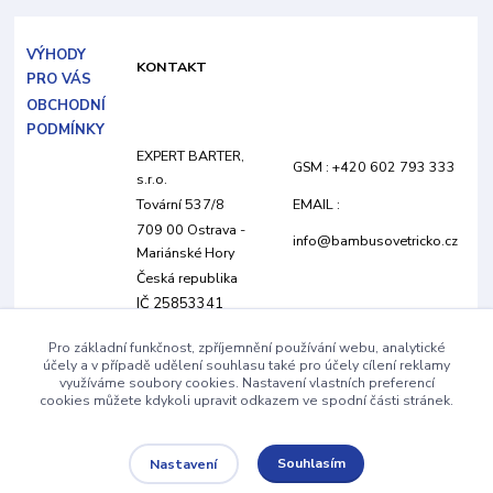
VÝHODY
KONTAKT
PRO VÁS
OBCHODNÍ
PODMÍNKY
EXPERT BARTER,
GSM : +420 602 793 333
s.r.o.
Tovární 537/8
EMAIL :
709 00 Ostrava -
info@bambusovetricko.cz
Mariánské Hory
Česká republika
IČ 25853341
DIČ CZ25853341
Pro základní funkčnost, zpříjemnění používání webu, analytické
společnost je vedená
účely a v případě udělení souhlasu také pro účely cílení reklamy
pod spisovou
využíváme soubory cookies. Nastavení vlastních preferencí
cookies můžete kdykoli upravit odkazem ve spodní části stránek.
značkou C 22205 u
Krajského soudu v
Ostravě
Souhlasím
Nastavení