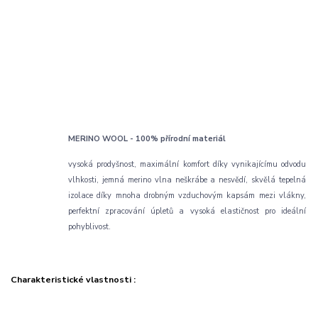
MERINO WOOL - 100% přírodní materiál
vysoká prodyšnost, maximální komfort díky vynikajícímu odvodu
vlhkosti, jemná merino vlna neškrábe a nesvědí, skvělá tepelná
izolace díky mnoha drobným vzduchovým kapsám mezi vlákny,
perfektní zpracování úpletů a vysoká elastičnost pro ideální
pohyblivost.
Charakteristické vlastnosti :