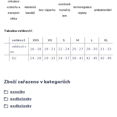
cirkulace
extrémně
vzduchu a
elastická
termoregulace
bez zápachu
roztažný
antibakteriální
transport
bandáž
teploty
lem
vlhka
Tabulka velikostí :
velikost
XXS
XS
S
M
L
XL
velikost v
16 - 18
19 - 21
22 - 24
25 - 27
28 - 30
31 - 33
cm
EU
24 - 28
29 - 33
34 - 37
38 - 41
42 - 45
42 - 45
Zboží zařazeno v kategoriích
ponožky
podkolenky
podkolenky