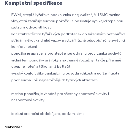
Kompletní specifikace
FWM je teplá lyžařská podkolenka z nejkvalitnější 16MC merino
vlny,která zaručuje suchou pokožku a poskytuje vynikající tepelnou
izolaci a odvod vlhkosti
konstrukce těchto lyžařských podkolenek do lyžařských bot využívá
střídání několika druhů vazby a vytváří různě působící zóny zvyšující
komfort nošení
ponožka je upravena pro zlepšenou ochranu proti vzniku puchýřů
vrchní lem ponožky je široký a extrémně roztažný , takže příjemně
obepne holeň a lýtko, aniž by tlačil
vysoký konfort díky vynikajícímu odvodu vlhkosti a udržení tepla
pocit sucha i při nejnáročnějších fyzických aktivitách
merino ponožka je vhodná pro všechny sportovní aktivity i
nesportovní aktivity
ideální pro roční období jaro, podzim, zima
Materiál :