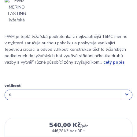
FWM je teplá lyžařská podkolenka z nejkvalitnější 16MC merino
vlny,která zaručuje suchou pokožku a poskytuje vynikající
tepelnou izolaci a odvod vlhkosti konstrukce těchto lyžařských
podkolenek do lyžařských bot využívá střídání několika druhů
vazby a vytváří různě působící zóny zvyšující kom...
celý popis
velikost
540,00 Kč
/
pár
446,28 Kč
bez DPH