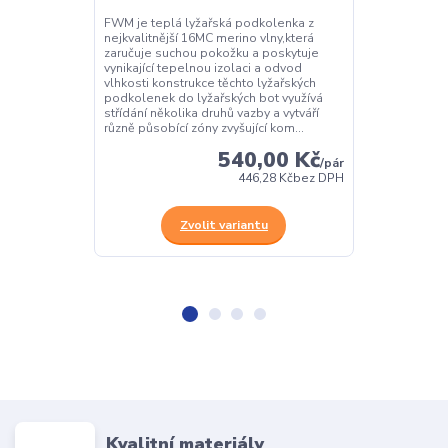
FWM je teplá lyžařská podkolenka z
FWM je teplá 
nejkvalitnější 16MC merino vlny,která
nejkvalitnější
zaručuje suchou pokožku a poskytuje
zaručuje such
vynikající tepelnou izolaci a odvod
vynikající tep
vlhkosti konstrukce těchto lyžařských
vlhkosti konst
podkolenek do lyžařských bot využívá
podkolenek do
střídání několika druhů vazby a vytváří
střídání několi
různě působící zóny zvyšující kom...
různě působící 
540,00 Kč
/
pár
446,28 Kč
bez DPH
Zvolit variantu
Z
Kvalitní materiály