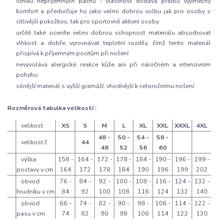
vzniku nepříjemných pachů - vlastnost dodává prádlu výjimečný
komfort a předurčuje ho jako velmi dobrou volbu jak pro osoby s
citlivější pokožkou, tak pro sportovně aktivní osoby
určitě také oceníte velmi dobrou schopnost materiálu absorbovat
vlhkost a dobře vyrovnávat teplotní rozdíly, čímž tento materiál
přispívá k příjemným pocitům při nošení
nevyvolává alergické reakce kůže ani při náročném a intenzivním
pohybu
silnější materiál s vyšší gramáží, vhodnější k celoročnímu nošení
Rozměrová tabulka velikostí :
velikost
XS
S
M
L
XL
XXL
XXXL
4XL
48 -
50 -
54 -
58 -
velikost č.
44
48
52
56
60
výška
158 -
164 -
172 -
178 -
184 -
190 -
196 -
199 -
postavy v cm
164
172
178
184
190
196
199
202
obvod
76 -
84 -
92 -
100 -
108 -
116 -
124 -
132 -
hrudníku v cm
84
92
100
108
116
124
132
140
obvod
66 -
74 -
82 -
90 -
98 -
106 -
114 -
122 -
pasu v cm
74
82
90
98
106
114
122
130