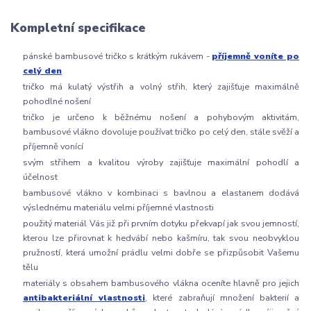
Kompletní specifikace
pánské bambusové tričko s krátkým rukávem -
příjemně voníte po
celý den
tričko má kulatý výstřih a volný střih, který zajišťuje maximálně
pohodlné nošení
tričko je určeno k běžnému nošení a pohybovým aktivitám,
bambusové vlákno dovoluje používat tričko po celý den, stále svěží a
příjemně vonící
svým střihem a kvalitou výroby zajišťuje maximální pohodlí a
účelnost
bambusové vlákno v kombinaci s bavlnou a elastanem dodává
výslednému materiálu velmi příjemné vlastnosti
použitý materiál Vás již při prvním dotyku překvapí jak svou jemností,
kterou lze přirovnat k hedvábí nebo kašmíru, tak svou neobvyklou
pružností, která umožní prádlu velmi dobře se přizpůsobit Vašemu
tělu
materiály s obsahem bambusového vlákna oceníte hlavně pro jejich
antibakteriální vlastnosti
, které zabraňují množení bakterií a