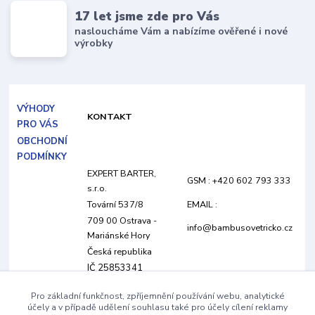
17 let jsme zde pro Vás
nasloucháme Vám a nabízíme ověřené i nové
výrobky
VÝHODY
KONTAKT
PRO VÁS
OBCHODNÍ
PODMÍNKY
EXPERT BARTER,
GSM : +420 602 793 333
s.r.o.
Tovární 537/8
EMAIL :
709 00 Ostrava -
info@bambusovetricko.cz
Mariánské Hory
Česká republika
IČ 25853341
DIČ CZ25853341
Pro základní funkčnost, zpříjemnění používání webu, analytické
společnost je vedená
účely a v případě udělení souhlasu také pro účely cílení reklamy