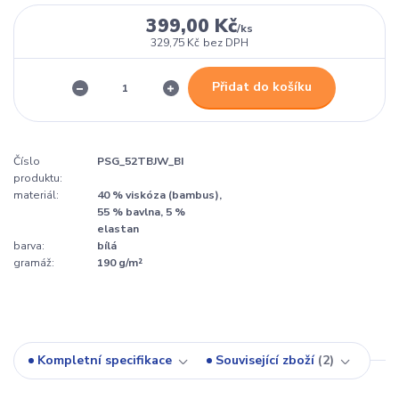
399,00 Kč
/
ks
329,75 Kč
bez DPH
Přidat do košíku
Číslo
PSG_52TBJW_BI
produktu:
materiál:
40 % viskóza (bambus),
55 % bavlna, 5 %
elastan
barva:
bílá
gramáž:
190 g/m²
Kompletní specifikace
Související zboží
2