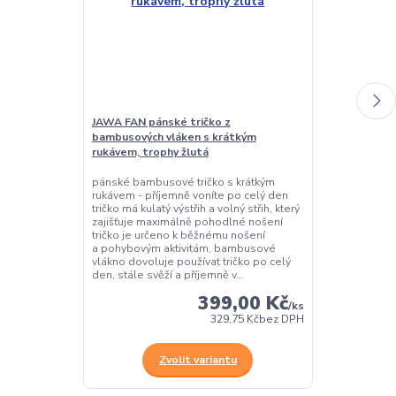
JAWA FAN pánské tričko z
JAWA FAN pán
bambusových vláken s krátkým
bambusových 
rukávem, trophy žlutá
rukávem, čern
pánské bambusové tričko s krátkým
pánské bambus
rukávem - příjemně voníte po celý den
rukávem - příj
tričko má kulatý výstřih a volný střih, který
tričko má kulatý
zajišťuje maximálně pohodlné nošení
zajišťuje max
tričko je určeno k běžnému nošení
tričko je urče
a pohybovým aktivitám, bambusové
a pohybovým 
vlákno dovoluje používat tričko po celý
vlákno dovoluj
den, stále svěží a příjemně v...
den, stále svěž
399,00 Kč
/
ks
329,75 Kč
bez DPH
Zvolit variantu
Z